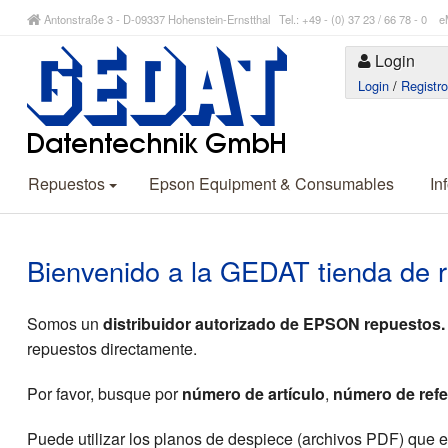
Antonstraße 3 - D-09337 Hohenstein-Ernstthal Tel.: +49 - (0) 37 23 / 66 78 - 
Login
Login
/
Registr
Repuestos
Epson Equipment & Consumables
In
Bienvenido a la GEDAT tienda de 
Somos un
distribuidor autorizado de EPSON repuestos.
repuestos directamente.
Por favor, busque por
número de artículo
,
número de refe
Puede utilizar los planos de despiece (archivos PDF) que 