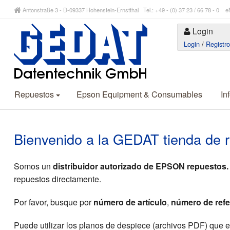
Antonstraße 3 - D-09337 Hohenstein-Ernstthal Tel.: +49 - (0) 37 23 / 66 78 - 
Login
Login
/
Registr
Repuestos
Epson Equipment & Consumables
In
Bienvenido a la GEDAT tienda de 
Somos un
distribuidor autorizado de EPSON repuestos.
repuestos directamente.
Por favor, busque por
número de artículo
,
número de refe
Puede utilizar los planos de despiece (archivos PDF) que 