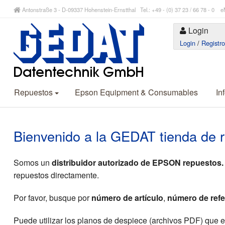
Antonstraße 3 - D-09337 Hohenstein-Ernstthal Tel.: +49 - (0) 37 23 / 66 78 - 
Login
Login
/
Registr
Repuestos
Epson Equipment & Consumables
In
Bienvenido a la GEDAT tienda de 
Somos un
distribuidor autorizado de EPSON repuestos.
repuestos directamente.
Por favor, busque por
número de artículo
,
número de refe
Puede utilizar los planos de despiece (archivos PDF) que 