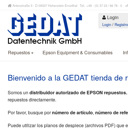
Antonstraße 3 - D-09337 Hohenstein-Ernstthal Tel.: +49 - (0) 37 23 / 66 78 - 
Login
Login
/
Registr
Repuestos
Epson Equipment & Consumables
In
Bienvenido a la GEDAT tienda de 
Somos un
distribuidor autorizado de EPSON repuestos.
repuestos directamente.
Por favor, busque por
número de artículo
,
número de refe
Puede utilizar los planos de despiece (archivos PDF) que 