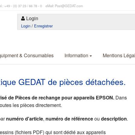
l.: +49 - (0) 37 23 / 66 78 - 0 eMail: Post@GEDAT.com
Login
Login
/
Enregistrer
quipment & Consumables
Information
Mentions Léga
utique GEDAT de pièces détachées.
orisé de Pièces de rechange pour appareils EPSON.
Dans
outes les pièces directement.
par
numéro d'article
,
numéro de référence
ou
description
.
essins (fichiers PDF) qui sont dédié aux appareils