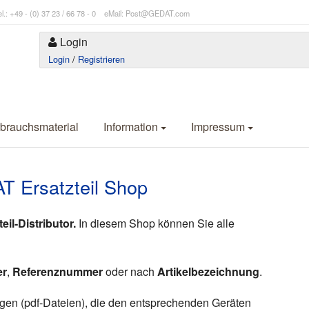
l.: +49 - (0) 37 23 / 66 78 - 0 eMail: Post@GEDAT.com
Login
Login
/
Registrieren
brauchsmaterial
Information
Impressum
 Ersatzteil Shop
il-Distributor.
In diesem Shop können Sie alle
er
,
Referenznummer
oder nach
Artikelbezeichnung
.
gen (pdf-Dateien), die den entsprechenden Geräten