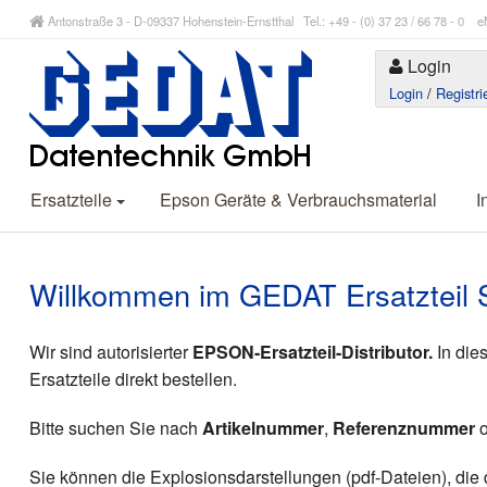
Antonstraße 3 - D-09337 Hohenstein-Ernstthal Tel.: +49 - (0) 37 23 / 66 78 - 
Login
Login
/
Registri
Ersatzteile
Epson Geräte & Verbrauchsmaterial
I
Willkommen im GEDAT Ersatzteil 
Wir sind autorisierter
EPSON-Ersatzteil-Distributor.
In die
Ersatzteile direkt bestellen.
Bitte suchen Sie nach
Artikelnummer
,
Referenznummer
o
Sie können die Explosionsdarstellungen (pdf-Dateien), di