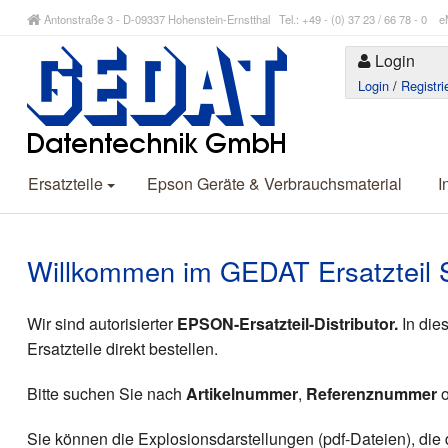
Antonstraße 3 - D-09337 Hohenstein-Ernstthal Tel.: +49 - (0) 37 23 / 66 78 - 
Login
Login
/
Registri
Ersatzteile
Epson Geräte & Verbrauchsmaterial
I
Willkommen im GEDAT Ersatzteil 
Wir sind autorisierter
EPSON-Ersatzteil-Distributor.
In die
Ersatzteile direkt bestellen.
Bitte suchen Sie nach
Artikelnummer
,
Referenznummer
o
Sie können die Explosionsdarstellungen (pdf-Dateien), di